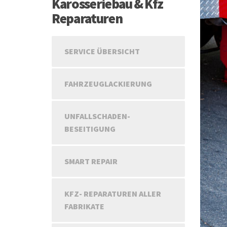
Karosseriebau & Kfz
Reparaturen
SERVICE ÜBERSICHT
FAHRZEUGLACKIERUNG
UNFALLSCHADEN-
BESEITIGUNG
SMART REPAIR
KFZ- REPARATUREN ALLER
FABRIKATE