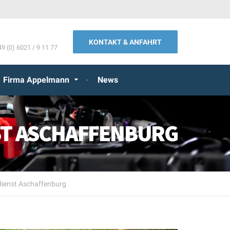
KONTAKT & ANFAHRT
49 (0) 6021 / 9 11 77
Firma Appelmann
News
ST ASCHAFFENBURG
ienst Aschaffenburg