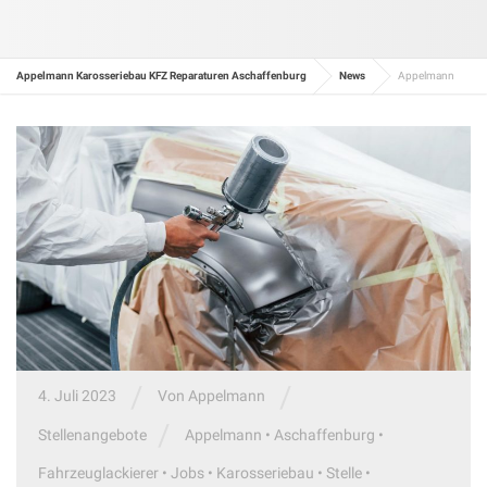
Appelmann Karosseriebau KFZ Reparaturen Aschaffenburg
News
Appelmann
/
/
4. Juli 2023
Von
Appelmann
/
Stellenangebote
Appelmann
•
Aschaffenburg
•
Fahrzeuglackierer
•
Jobs
•
Karosseriebau
•
Stelle
•