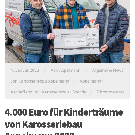
/
/
4. Januar 2023
Von
Appelmann
Allgemeine News
/
von Karrosseriebau Appelmann
Appelmann
•
/
Aschaffenburg
•
Karosseriebau
•
Spende
0 Kommentare
4.000 Euro für Kinderträume
von Karosseriebau