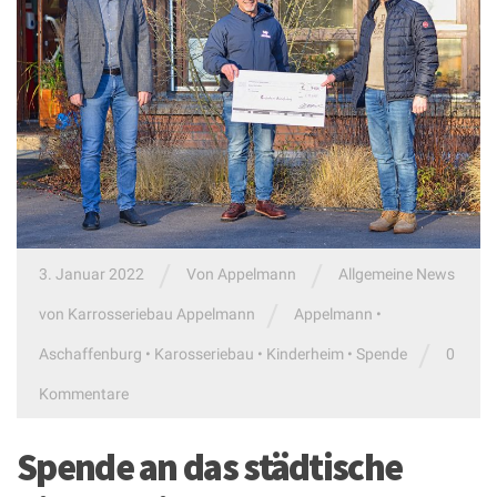
/
/
3. Januar 2022
Von
Appelmann
Allgemeine News
/
von Karrosseriebau Appelmann
Appelmann
•
/
Aschaffenburg
•
Karosseriebau
•
Kinderheim
•
Spende
0
Kommentare
Spende an das städtische