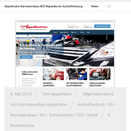
Appelmann Karosseriebau KFZ Reparaturen Aschaffenburg
News
Kfz
/
/
6. Mai 2015
Von
Appelmann
Allgemeine News
/
von Karrosseriebau Appelmann
Aschaffenburg
•
HU
•
/
Karosseriebau
•
Kfz
•
Schweinheim
•
TÜV
•
Unfall
0
Kommentare