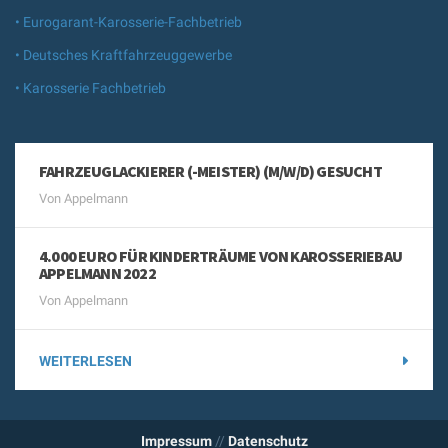
• Eurogarant-Karosserie-Fachbetrieb
• Deutsches Kraftfahrzeuggewerbe
• Karosserie Fachbetrieb
FAHRZEUGLACKIERER (-MEISTER) (M/W/D) GESUCHT
Von Appelmann
4.000 EURO FÜR KINDERTRÄUME VON KAROSSERIEBAU
APPELMANN 2022
Von Appelmann
WEITERLESEN
Impressum
//
Datenschutz